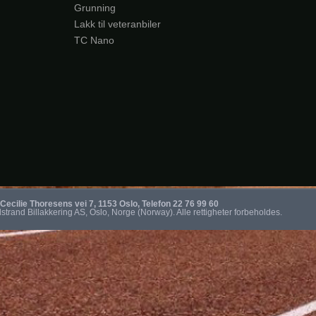
Cecilie Thoresens vei 7, 1153 Oslo, Telefon 22 76 99 60
strand Billakkering AS, Oslo, Norge (Norway). Alle rettigheter forbeholdes.